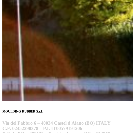
MOULDING RUBBER S.r.l.
Via del Fabbro 6 – 40034 Castel d'Aiano (BO) ITALY
C.F. 02452290378 – P.I. IT00579191206