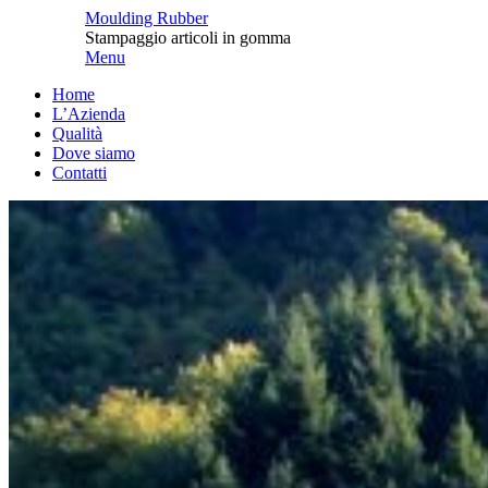
Moulding Rubber
Stampaggio articoli in gomma
Menu
Home
L’Azienda
Qualità
Dove siamo
Contatti