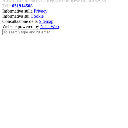
R.E.A. BO n.288133 – Registro Imprese BO n.152955
Tel.:
051914508
Informativa sulla
Privacy
Informativa sui
Cookie
Consultazione della
Sitemap
Website powered by
NTT Web